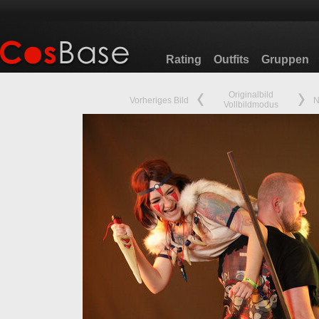
Rating
Outfits
Gruppen
Originalbild
Vorheriges Bild
N
Vollbildmodus