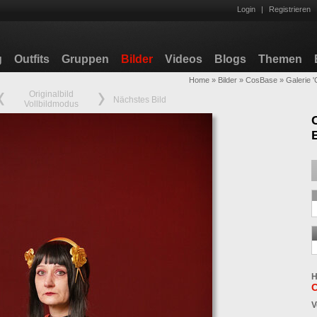
Login
|
Registrieren
g
Outfits
Gruppen
Bilder
Videos
Blogs
Themen
Home
»
Bilder
»
CosBase
»
Galerie 
Originalbild
Nächstes Bild
Vollbildmodus
H
V