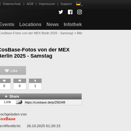
|
Datenschutz
|
AGB
|
Impressum
|
Support
Events
Locations
News
Infothek
'CosBase-Fotos von der MEX Berlin 2025 - Samstag'
»
Bild
CosBase-Fotos von der MEX
Berlin 2025 - Samstag
0
0
1
Link
ochgeladen von
CosBase
eröffentlicht:
26.10.2025 01:20:15