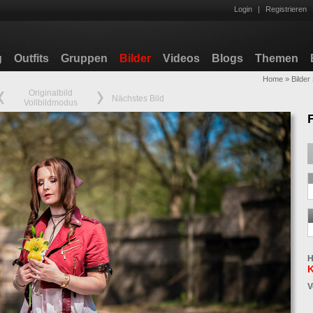
Login
|
Registrieren
g
Outfits
Gruppen
Bilder
Videos
Blogs
Themen
Home
»
Bilder
Originalbild
Nächstes Bild
Vollbildmodus
H
V