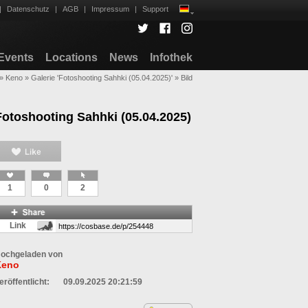
|
Datenschutz
|
AGB
|
Impressum
|
Support
Events
Locations
News
Infothek
»
Keno
»
Galerie 'Fotoshooting Sahhki (05.04.2025)'
»
Bild
Fotoshooting Sahhki (05.04.2025)
1
0
2
Link
ochgeladen von
Keno
eröffentlicht:
09.09.2025 20:21:59