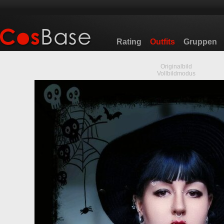
Rating
Outfits
Gruppen
Originalbild
Vollbildmodus