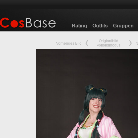
Rating
Outfits
Gruppen
Originalbild
Vorheriges Bild
N
Vollbildmodus