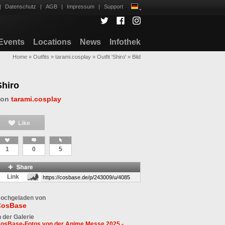
|
Datenschutz
|
AGB
|
Impressum
|
Support
Events
Locations
News
Infothek
Home
»
Outfits
»
tarami.cosplay
»
Outfit 'Shiro'
»
Bild
Shiro
von
tarami.cosplay
1
0
5
Link
ochgeladen von
CosBase
n der Galerie
osBase-Fotos von der Anime Messe 2025 -