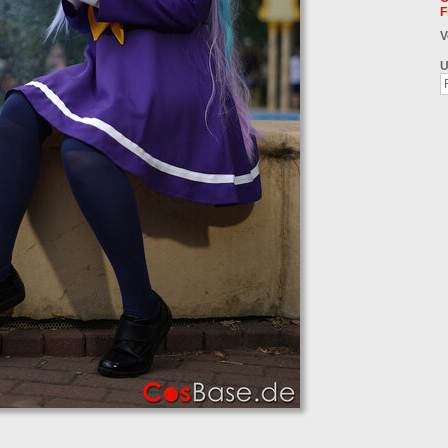
F
V
U