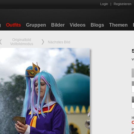
Login
|
Registrieren
g
Outfits
Gruppen
Bilder
Videos
Blogs
Themen
Originalbild
Nächstes Bild
Vollbildmodus
H
i
C