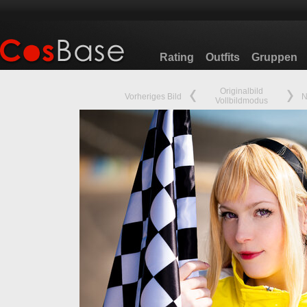
Rating
Outfits
Gruppen
Originalbild
Vorheriges Bild
N
Vollbildmodus