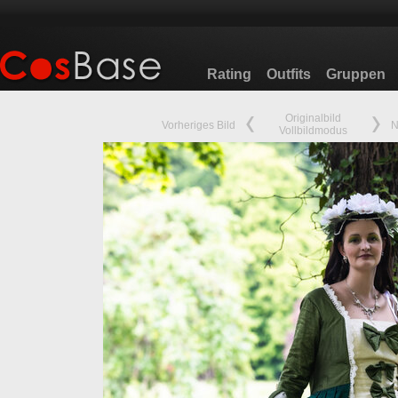
Rating
Outfits
Gruppen
Originalbild
Vorheriges Bild
N
Vollbildmodus