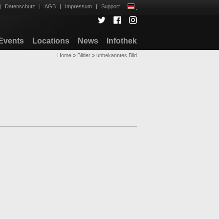
|
Datenschutz
|
AGB
|
Impressum
|
Support
Events
Locations
News
Infothek
Home
»
Bilder
»
unbekanntes Bild