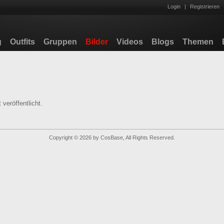
Login
|
Registrieren
g
Outfits
Gruppen
Bilder
Videos
Blogs
Themen
 veröffentlicht.
Copyright © 2026 by CosBase, All Rights Reserved.