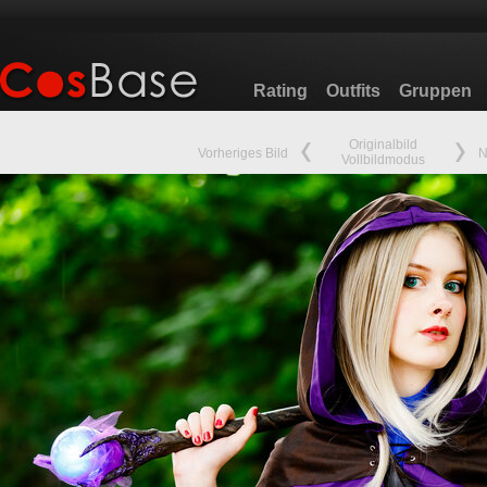
Rating
Outfits
Gruppen
Originalbild
Vorheriges Bild
N
Vollbildmodus