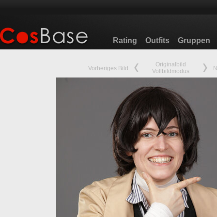
Rating
Outfits
Gruppen
Originalbild
Vorheriges Bild
N
Vollbildmodus