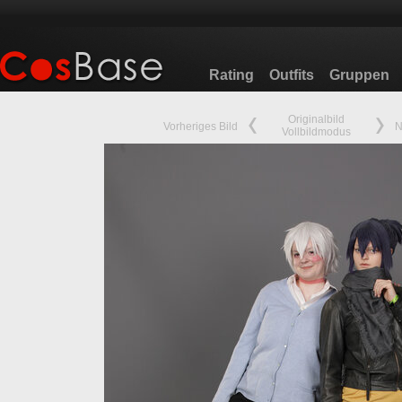
Rating
Outfits
Gruppen
Originalbild
Vorheriges Bild
N
Vollbildmodus