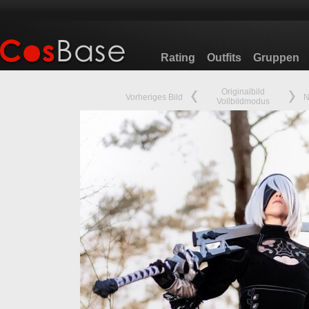
Rating
Outfits
Gruppen
Originalbild
Vorheriges Bild
N
Vollbildmodus