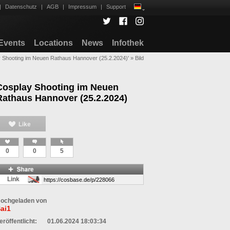
|
Datenschutz
|
AGB
|
Impressum
|
Support
Events
Locations
News
Infothek
y Shooting im Neuen Rathaus Hannover (25.2.2024)'
»
Bild
Cosplay Shooting im Neuen
Rathaus Hannover (25.2.2024)
0
0
5
Link
ochgeladen von
ai1
eröffentlicht:
01.06.2024 18:03:34