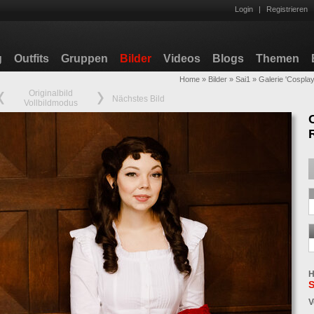
Login
|
Registrieren
g
Outfits
Gruppen
Bilder
Videos
Blogs
Themen
Home
»
Bilder
»
Sai1
»
Galerie 'Cospla
Originalbild
Nächstes Bild
Vollbildmodus
H
S
V