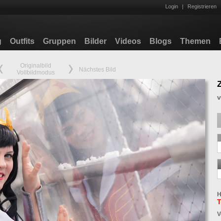
Login
|
Registrieren
g
Outfits
Gruppen
Bilder
Videos
Blogs
Themen
Originalbild
Nächstes Bild
Vollbildmodus
Z
H
T
V