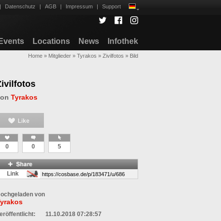
|
Datenschutz
|
AGB
|
Impressum
|
Support
Events
Locations
News
Infothek
Home
»
Mitglieder
»
Tyrakos
»
Zivilfotos
»
Bild
ivilfotos
von
Tyrakos
0
0
5
Link
ochgeladen von
yrakos
eröffentlicht:
11.10.2018 07:28:57