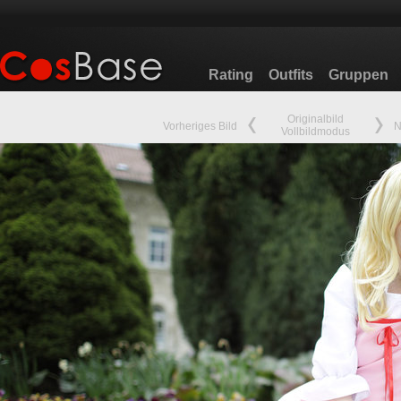
Rating
Outfits
Gruppen
Originalbild
Vorheriges Bild
N
Vollbildmodus