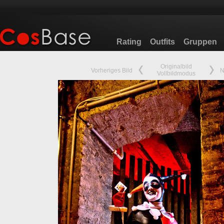
Rating
Outfits
Gruppen
Originalbild
Vorheriges Bild
N
Vollbildmodus