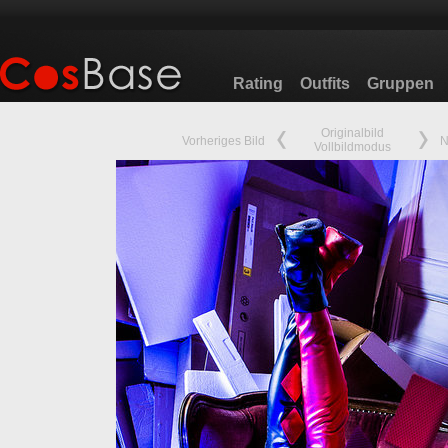
Rating
Outfits
Gruppen
Originalbild
Vorheriges Bild
N
Vollbildmodus