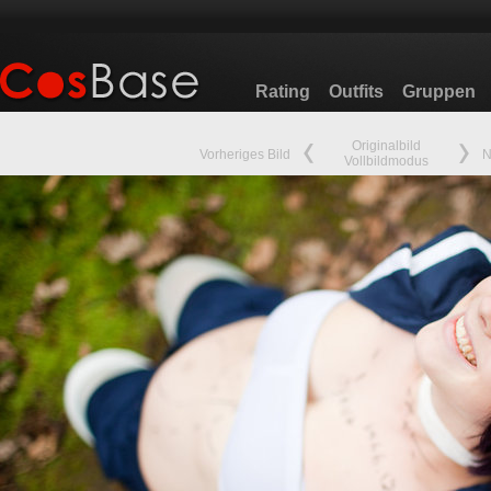
Rating
Outfits
Gruppen
Originalbild
Vorheriges Bild
N
Vollbildmodus