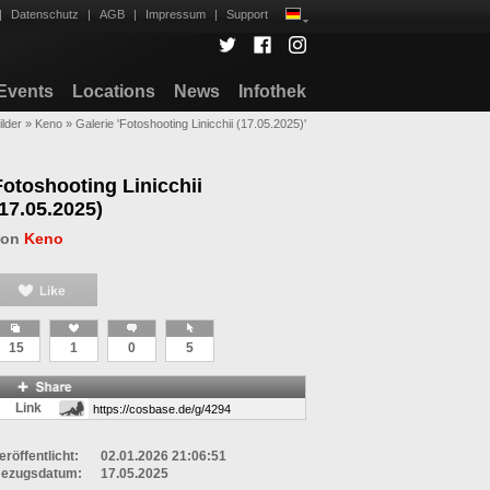
|
Datenschutz
|
AGB
|
Impressum
|
Support
Events
Locations
News
Infothek
ilder
»
Keno
»
Galerie 'Fotoshooting Linicchii (17.05.2025)'
Fotoshooting Linicchii
(17.05.2025)
von
Keno
15
1
0
5
Link
eröffentlicht:
02.01.2026 21:06:51
ezugsdatum:
17.05.2025