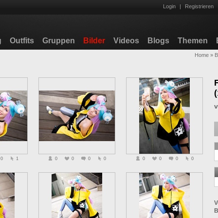
Login
|
Registrieren
g
Outfits
Gruppen
Bilder
Videos
Blogs
Themen
Home
»
B
0
1
0
0
0
0
0
0
0
0
V
B