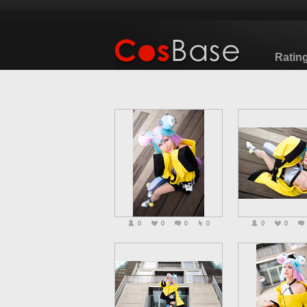
Ratin
0
0
0
0
0
0