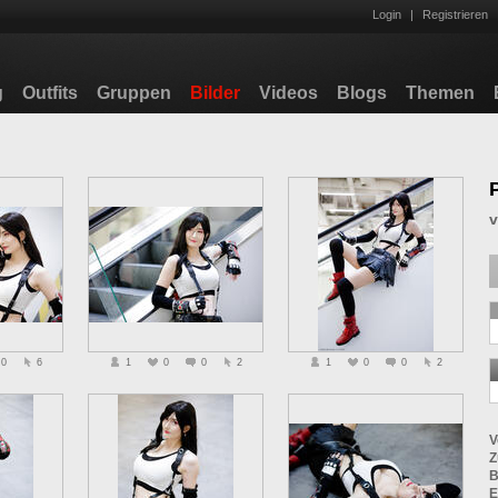
Login
|
Registrieren
g
Outfits
Gruppen
Bilder
Videos
Blogs
Themen
0
6
1
0
0
2
1
0
0
2
V
Z
B
E