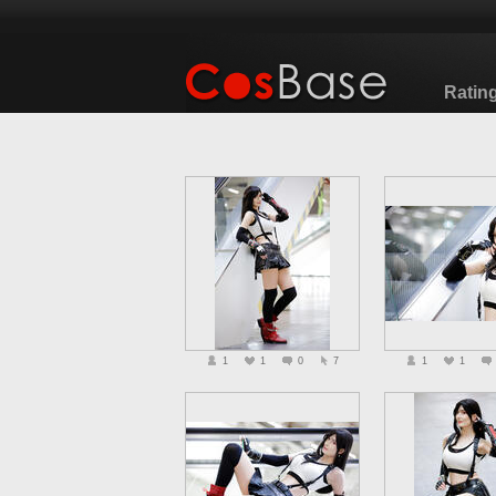
Ratin
1
1
0
7
1
1