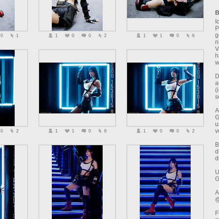
B
I
P
g
0
1
1
0
0
2
1
1
0
6
n
V
h
w
D
a
(
s
A
G
u
v
0
2
1
1
0
6
1
0
0
2
B
d
d
U
G
A
@
F