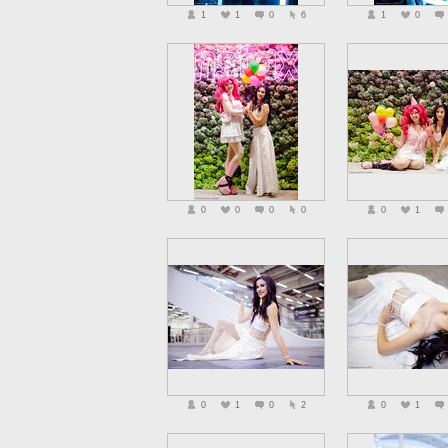
1
1
0
6
1
0
0
0
0
0
0
1
0
1
0
2
0
1