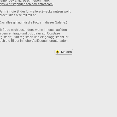
einer deviantID beschrieben habe:
ttps://christophgerlach.deviantart.com/
enn ihr die Bilder für weitere Zwecke nutzen wollt,
precht dies bitte mit mir ab.
Das alles gilt nur für die Fotos in dieser Galerie.)
ch freue mich besonders, wenn ihr euch auf den
ildern eintragt (und ggf. dafür auf CosBase
egistriert). Nur registriert und eingeloggt könnt ihr
uch die Bilder in hoher Auflösung herunterladen.
Melden