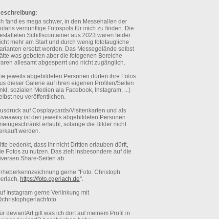
eschreibung:
ch fand es mega schwer, in den Messehallen der
olaris vernünftige Fotospots für mich zu finden. Die
estalteten Schiffscontainer aus 2023 waren leider
icht mehr am Start und durch wenig fototaugliche
arianten ersetzt worden. Das Messegelände selbst
ätte was geboten aber die fotogenen Bereiche
aren allesamt abgesperrt und nicht zugänglich.
ie jeweils abgebildeten Personen dürfen ihre Fotos
us dieser Galerie auf ihren eigenen Profilen/Seiten
inkl. sozialen Medien ala Facebook, Instagram, ...)
elbst neu veröffentlichen.
usdruck auf Cosplaycards/Visitenkarten und als
iveaway ist den jeweils abgebildeten Personen
neingeschränkt erlaubt, solange die Bilder nicht
erkauft werden.
itte bedenkt, dass ihr nicht Dritten erlauben dürft,
ie Fotos zu nutzen. Das zielt insbesondere auf die
iversen Share-Seiten ab.
rheberkennzeichnung gerne "Foto: Christoph
erlach,
https://foto.cgerlach.de
".
uf Instagram gerne Verlinkung mit
christophgerlachfoto
ür deviantArt gilt was ich dort auf meinem Profil in