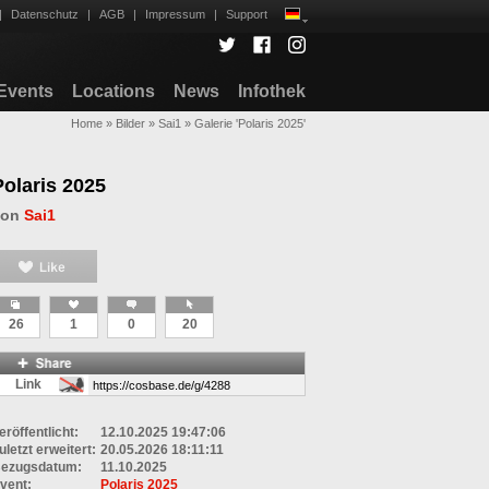
|
Datenschutz
|
AGB
|
Impressum
|
Support
Events
Locations
News
Infothek
Home
»
Bilder
»
Sai1
»
Galerie 'Polaris 2025'
Polaris 2025
von
Sai1
26
1
0
20
Link
eröffentlicht:
12.10.2025 19:47:06
uletzt erweitert:
20.05.2026 18:11:11
ezugsdatum:
11.10.2025
vent:
Polaris 2025