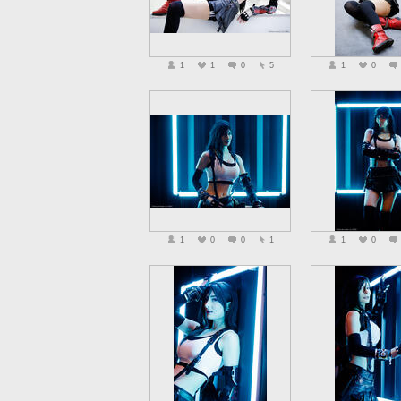
1
1
0
5
1
0
1
0
0
1
1
0