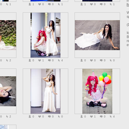
m
h
0
1
1
0
0
1
1
0
0
1
W
s
(
I
B
r
e
0
2
0
1
0
4
0
0
0
0
0
2
0
0
0
0
0
1
0
4