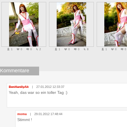
1
0
0
2
1
0
0
8
1
0
0
Kommentare
BenHardlyAlt
|
27.01.2012 12:33:37
Yeah, das war so ein toller Tag :)
moma
|
29.01.2012 17:48:44
Stimmt !