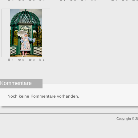
1
0
0
3
1
0
0
3
1
0
0
1
0
0
4
Kommentare
Noch keine Kommentare vorhanden.
Copyright © 2