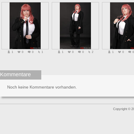
1
0
0
1
1
0
0
2
1
0
0
Kommentare
Noch keine Kommentare vorhanden.
Copyright © 2