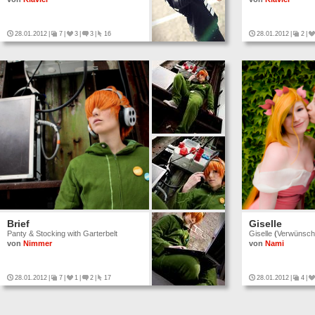
28.01.2012
|
7
|
3
|
3
|
16
28.01.2012
|
2
|
Brief
Giselle
Panty & Stocking with Garterbelt
Giselle
(
Verwünsch
von
Nimmer
von
Nami
28.01.2012
|
7
|
1
|
2
|
17
28.01.2012
|
4
|