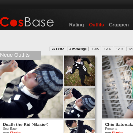
Rating
Outfits
Gruppen
<< Erste
< Vorherige
1205
1206
1207
12
Neue Outfits
Death the Kid >Basic<
Chie Satonak
Soul Eater
Persona
von
Klavier
von
Klavier