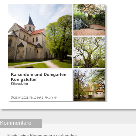
Kaiserdom und Domgarten
Königslutter
Königslutter
28.04.2021
|
12
|
2
|
1
|
64
Kommentare
Noch keine Kommentare vorhanden.