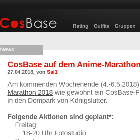
Rating
Outfits
Gruppen
News
CosBase auf dem Anime-Marathon 
27.04.2018, von
Sai1
Am kommenden Wochenende (4.-6.5.2018) 
Marathon 2018
wie gewohnt ein CosBase-Fo
in den Dompark von Königslutter.
Folgende Aktionen sind geplant*:
Freitag:
18-20 Uhr Fotostudio