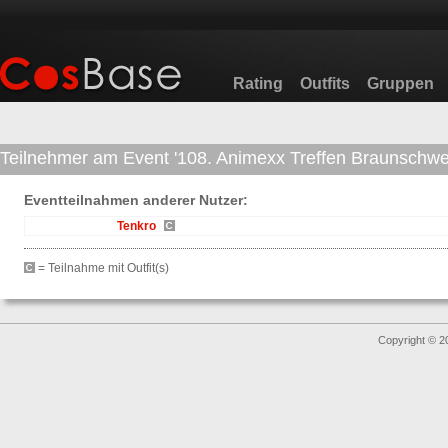
Rating
Outfits
Gruppen
Teilnehmer am Event '108. Animexx Treffen Braunschwei
Eventteilnahmen anderer Nutzer:
Tenkro
= Teilnahme mit Outfit(s)
Copyright © 2