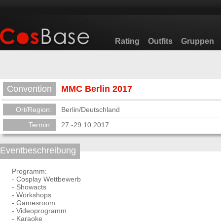
Rating
Outfits
Gruppen
Convention
MMC Berlin 2017
Ort/Region:
Berlin/Deutschland
Termin:
27.-29.10.2017
Eventbeschreibung
Programm:
- Cosplay Wettbewerb
- Showacts
- Workshops
- Gamesroom
- Videoprogramm
- Karaoke